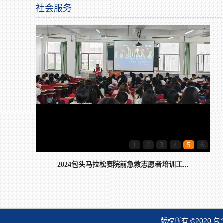
社会服务
1
2
3
4
5
6
2024包头马拉松赛院前急救志愿者培训工...
版权所有 ©202